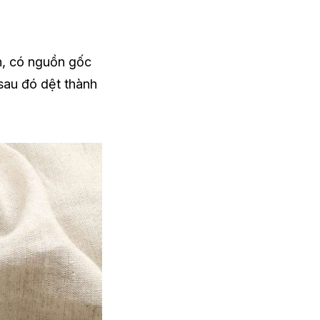
ịn, có nguồn gốc
 sau đó dệt thành