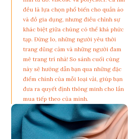
đều là lựa chọn phổ biến cho quần áo
và đồ gia dụng, nhưng điều chỉnh sự
khác biệt giữa chúng có thể khá phức
tạp. Đừng lo, những người yêu thời
trang dũng cảm và những người đam
mê trang trí nhà! So sánh cuối cùng
này sẽ hướng dẫn bạn qua những đặc
điểm chính của mỗi loại vải, giúp bạn
đưa ra quyết định thông minh cho lần
mua tiếp theo của mình.