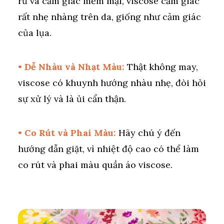
rủ và cảm giác mềm mại, viscose cảm giác
rất nhẹ nhàng trên da, giống như cảm giác
của lụa.
• Dễ Nhàu và Nhạt Màu:
Thật không may,
viscose có khuynh hướng nhàu nhẹ, đòi hỏi
sự xử lý và là ủi cẩn thận.
• Co Rút và Phai Màu:
Hãy chú ý đến
hướng dẫn giặt, vì nhiệt độ cao có thể làm
co rút và phai màu quần áo viscose.