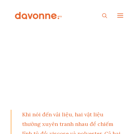
Viscose và Polyester:
Sự so sánh cơ bản
Khi nói đến vải liệu, hai vật liệu
thường xuyên tranh nhau để chiếm
lĩnh tủ đồ: viscose và polyester. Cả hai