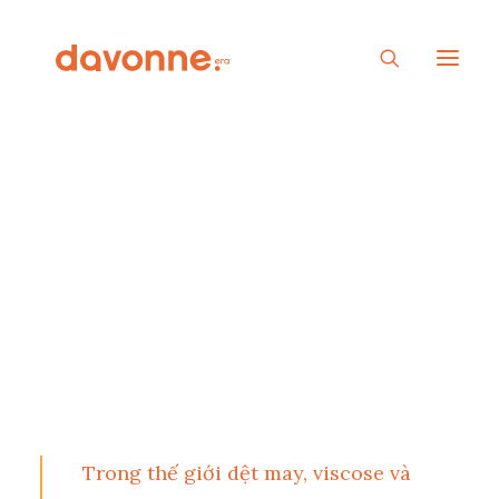
Viscose và Cotton:
Giải thích sự khác biệt
giữa hai loại vải
Trong thế giới dệt may,
viscose và