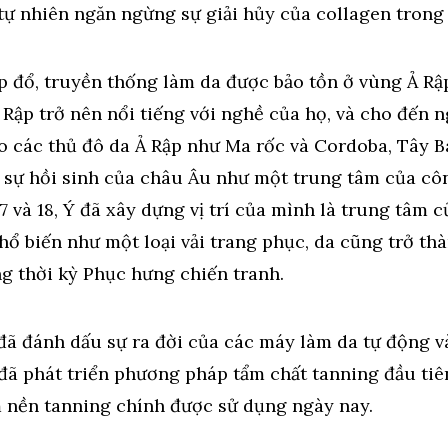
tự nhiên ngăn ngừng sự giải hủy của collagen trong 
p đổ, truyền thống làm da được bảo tồn ở vùng Ả Rậ
 Rập trở nên nổi tiếng với nghề của họ, và cho đến n
eo các thủ đô da Ả Rập như Ma rốc và Cordoba, Tây B
sự hồi sinh của châu Âu như một trung tâm của cô
17 và 18, Ý đã xây dựng vị trí của mình là trung tâm 
hổ biến như một loại vải trang phục, da cũng trở thàn
g thời kỳ Phục hưng chiến tranh.
ã đánh dấu sự ra đời của các máy làm da tự động và
 đã phát triển phương pháp tẩm chất tanning đầu tiê
m nền tanning chính được sử dụng ngày nay.