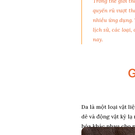
Trong thế giới th
quyến rũ vượt thờ
nhiều ứng dụng. T
lịch sử, các loại
nay.
G
Da là một loại vật l
dê và động vật kỳ lạ
hóa khác nhau cho n