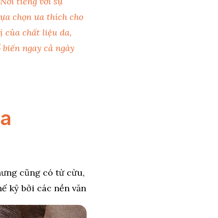
 Nổi tiếng với sự
 lựa chọn ưa thích cho
 của chất liệu da,
ổ biến ngay cả ngày
Da
nhưng cũng có từ cừu,
hế kỷ bởi các nền văn