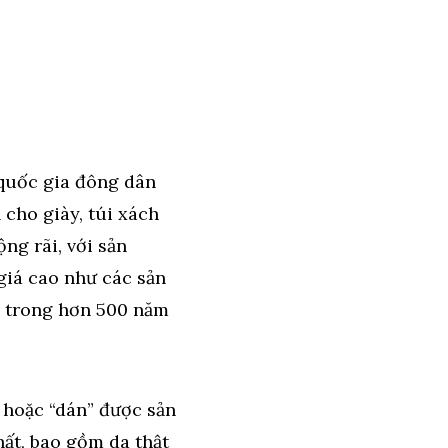
c quốc gia đông dân
 cho giày, túi xách
ng rãi, với sản
iá cao như các sản
ới trong hơn 500 năm
ế hoặc “dán” được sản
hất, bao gồm da thật