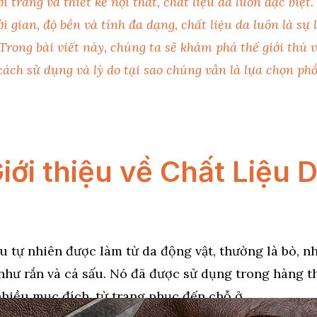
ời trang và thiết kế nội thất,
chất liệu da
luôn đặc biệt.
i gian, độ bền và tính đa dạng, chất liệu da luôn là sự
rong bài viết này, chúng ta sẽ khám phá thế giới thú vị
, cách sử dụng và lý do tại sao chúng vẫn là lựa chọn ph
iới thiệu về Chất Liệu 
iệu tự nhiên được làm từ da động vật, thường là bò, 
 như rắn và cá sấu. Nó đã được sử dụng trong hàng t
hiều mục đích, từ trang phục đến chỗ ở.