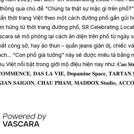
hông qua chủ đề “Chúng ta thật sự mặc gì trên phố?”
n thời trang Việt theo một cách đường phố gần gũi h
m hứng từ thời trang đường phố, SR Celebrating Local 
ara sẽ mô phỏng lại cách ăn diện trên phố từ ngày 
t công sở, hay áo thun – quần jeans giản dị, chiếc vá
ách… “Con phố giả tưởng” này sẽ được miêu tả bằng n
ệt nổi bật trong giới mộ điệu hiện nay như: 𝐂𝐚𝐨 𝐒𝐭𝐮, 𝐐𝐄
𝐌𝐌𝐄𝐍𝐂𝐄, 𝐃𝐀𝐒 𝐋𝐀 𝐕𝐈𝐄, 𝐃𝐨𝐩𝐚𝐦𝐢𝐧𝐞 𝐒𝐩𝐚𝐜𝐞, 𝐓𝐀𝐑𝐓𝐀𝐍 𝐒𝐭
𝐞𝐜𝐭, 𝐆𝐈𝐀𝐍 𝐒𝐀𝐈𝐆𝐎𝐍, 𝐂𝐇𝐀𝐔 𝐏𝐇𝐀𝐌, 𝐌𝐀𝐃𝐃𝐎𝐗 𝐒𝐭𝐮𝐝𝐢𝐨, 𝐀𝐂𝐂