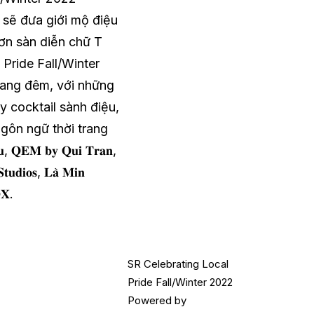
 sẽ đưa giới mộ điệu
ơn sàn diễn chữ T
Pride Fall/Winter
sang đêm, với những
y cocktail sành điệu,
gôn ngữ thời trang
𝐌 𝐛𝐲 𝐐𝐮𝐢 𝐓𝐫𝐚𝐧,
𝐝𝐢𝐨𝐬, 𝐋𝐚̀ 𝐌𝐢𝐧
𝐗.
SR Celebrating Local
Pride Fall/Winter 2022
Powered by