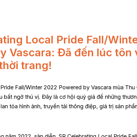
ting Local Pride Fall/Wint
 Vascara: Đã đến lúc tôn v
thời trang!
 Pride Fall/Winter 2022 Powered by Vascara mùa Thu 
ều bất ngờ thú vị. Đây là cơ hội quý giá để những thươn
an tỏa hình ảnh, truyền tải thông điệp, giá trị sản ph
 năm 2022, sàn diễn SR Celebrating Local Pride Fal