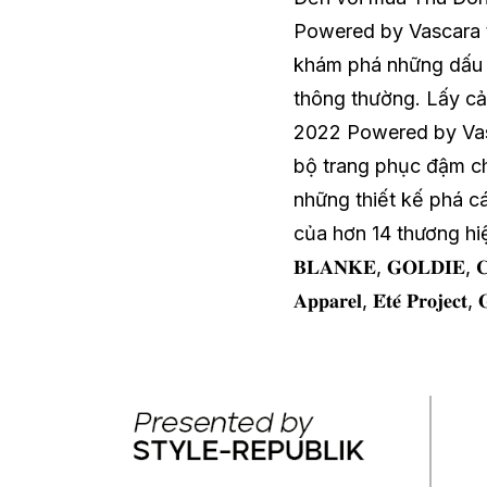
Powered by Vascara t
khám phá những dấu ấ
thông thường. Lấy cả
2022 Powered by Vasc
bộ trang phục đậm chấ
những thiết kế phá c
của hơn 14 thương hiệu Vi
𝐁𝐋𝐀𝐍𝐊𝐄, 𝐆𝐎𝐋𝐃𝐈𝐄, 𝐂𝐎
𝐀𝐩𝐩𝐚𝐫𝐞𝐥, 𝐄́𝐭𝐞́ 𝐏𝐫𝐨𝐣