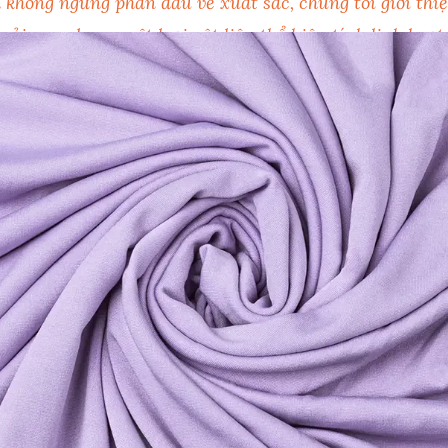
 không ngừng phấn đấu về xuất sắc, chúng tôi giới th
vải spandex – một loại vật liệu thể hiện tính linh hoạt
e, chúng tôi hiểu sự quan trọng của chất liệu đặc biệt
 cấp cho bạn cái nhìn chi tiết nhất về vải spandex, giú
 thái cho dự án tiếp theo của bạn.