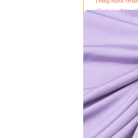
Trong hành trình
dẫn toàn diện về 
cách. Tại Davonn
chúng tôi là cung
quyết định thông