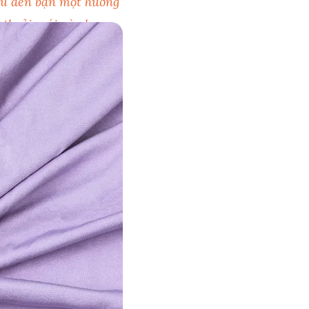
iệu đến bạn một hướng
, thoải mái và phong
 này và mục tiêu của
p bạn có thể đưa ra