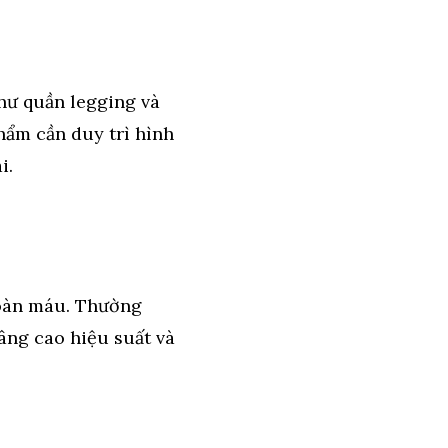
hư quần legging và
hẩm cần duy trì hình
i.
hoàn máu. Thường
âng cao hiệu suất và